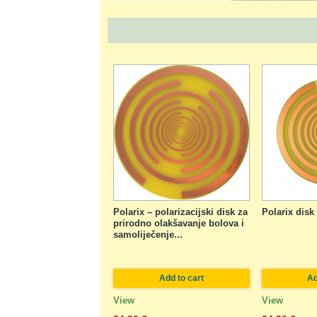
Polarix – polarizacijski disk za
Polarix disk
prirodno olakšavanje bolova i
samoliječenje...
Add to cart
Ad
View
View