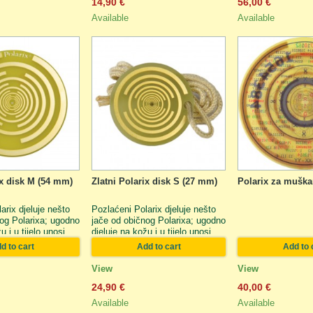
14,90 €
56,00 €
Available
Available
ix disk M (54 mm)
Zlatni Polarix disk S (27 mm)
Polarix za muška
arix djeluje nešto
Pozlaćeni Polarix djeluje nešto
og Polarixa; ugodno
jače od običnog Polarixa; ugodno
u i u tijelo unosi
djeluje na kožu i u tijelo unosi
ojke zlata. To je
ljekovite sastojke zlata. To je
d to cart
Add to cart
Add to 
ix i namijenjen je
osnovni Polarix i namijenjen je
m korištenju, na
općem domaćem korištenju, na
View
View
olaganje na bolna
primjer, za polaganje na bolna
24,90 €
40,00 €
kre. U usporedbi s
mjesta ili čakre. U usporedbi s
li S ima »najveću
Polarixom M ili S ima »najveću
Available
Available
snagu«.