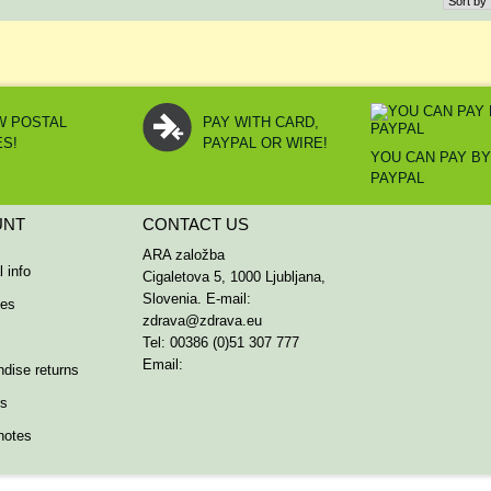
W POSTAL
PAY WITH CARD,
ES!
PAYPAL OR WIRE!
YOU CAN PAY B
PAYPAL
UNT
CONTACT US
ARA založba
 info
Cigaletova 5, 1000 Ljubljana,
Slovenia. E-mail:
ses
zdrava@zdrava.eu
Tel: 00386 (0)51 307 777
Email:
dise returns
rs
notes