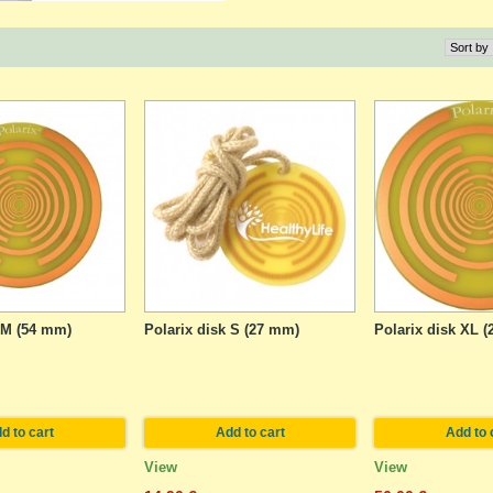
 M (54 mm)
Polarix disk S (27 mm)
Polarix disk XL 
d to cart
Add to cart
Add to 
View
View