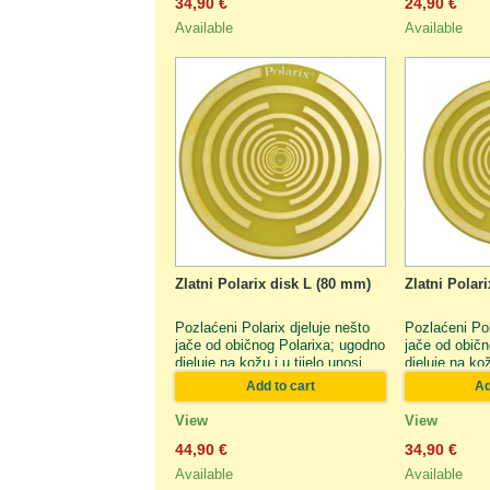
34,90 €
24,90 €
Available
Available
Zlatni Polarix disk L (80 mm)
Zlatni Polar
Pozlaćeni Polarix djeluje nešto
Pozlaćeni Pol
jače od običnog Polarixa; ugodno
jače od običn
djeluje na kožu i u tijelo unosi
djeluje na kož
ljekovite sastojke zlata. To je
ljekovite sast
Add to cart
Ad
osnovni Polarix i namijenjen je
osnovni Polar
općem domaćem korištenju, na
općem domaće
View
View
primjer, za polaganje na bolna
primjer, za p
44,90 €
34,90 €
mjesta ili čakre. U usporedbi s
mjesta ili ča
Polarixom M ili S ima »najveću
Polarixom M i
Available
Available
snagu«.
snagu«.