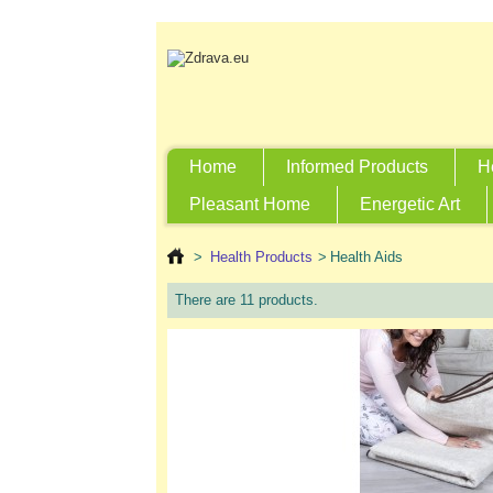
Home
Informed Products
H
Pleasant Home
Energetic Art
>
Health Products
>
Health Aids
There are 11 products.