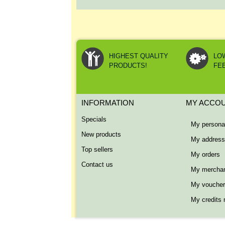
HIGHEST QUALITY
LO
PRODUCTS!
FE
INFORMATION
MY ACCO
Specials
My personal
New products
My addres
Top sellers
My orders
Contact us
My merchan
My vouche
My credits 