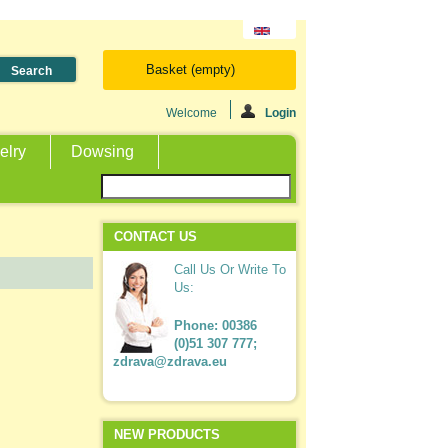
Basket
(empty)
Welcome
Login
elry
Dowsing
CONTACT US
Call Us Or Write To
Us:
Phone:
00386
(0)51 307 777;
zdrava@zdrava.eu
NEW PRODUCTS