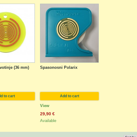
ivotinje (36 mm)
Spasonosni Polarix
d to cart
Add to cart
View
29,90 €
Available