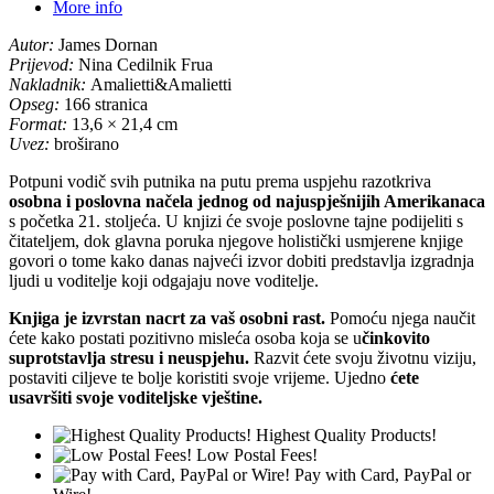
More info
Autor:
James Dornan
Prijevod:
Nina Cedilnik Frua
Nakladnik:
Amalietti&Amalietti
Opseg:
166 stranica
Format:
13,6 × 21,4 cm
Uvez:
broširano
Potpuni vodič svih putnika na putu prema uspjehu razotkriva
osobna i poslovna načela jednog od najuspješnijih Amerikanaca
s početka 21. stoljeća. U knjizi će svoje poslovne tajne podijeliti s
čitateljem, dok glavna poruka njegove holistički usmjerene knjige
govori o tome kako danas najveći izvor dobiti predstavlja izgradnja
ljudi u voditelje koji odgajaju nove voditelje.
Knjiga je izvrstan nacrt za vaš osobni rast.
Pomoću njega naučit
ćete kako postati pozitivno misleća osoba koja se u
činkovito
suprotstavlja stresu i neuspjehu.
Razvit ćete svoju životnu viziju,
postaviti ciljeve te bolje koristiti svoje vrijeme. Ujedno
ćete
usavršiti svoje voditeljske vještine.
Highest Quality Products!
Low Postal Fees!
Pay with Card, PayPal or